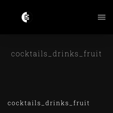
Zum
Inhalt
springen
cocktails_drinks_fruit
cocktails_drinks_fruit