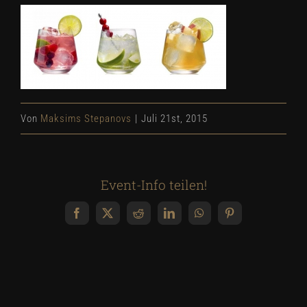
Von
Maksims Stepanovs
|
Juli 21st, 2015
Event-Info teilen!
Facebook
X
Reddit
LinkedIn
WhatsApp
Pinterest