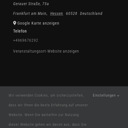
Gerauer Straße, 75a
Frankfurt am Main
,
Hessen
60528
Deutschland
Google Karte anzeigen
Telefon
+4969676292
Veranstaltungsort-Website anzeigen
Wir verwenden Cookies, um sicherzustellen,
Einstellungen
dass wir Ihnen die beste Erfahrung auf unserer
Website. Wenn Sie weiterhin zur Nutzung
© Etabliert 1991 |
Impressum
|
Datenschutz
| DESIGN
dieser Website gehen wir davon aus, dass Sie