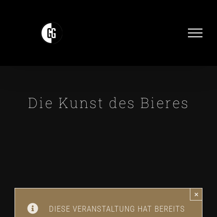
Zum
Inhalt
springen
Die Kunst des Bieres
×
DIESE VERANSTALTUNG HAT BEREITS